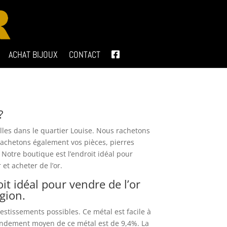
ACHAT BIJOUX
CONTACT
?
les dans le quartier Louise. Nous rachetons
 rachetons également vos pièces, pierres
 Notre boutique est l’endroit idéal pour
 et acheter de l’or.
oit idéal pour vendre de l’or
gion.
vestissements possibles. Ce métal est facile à
rendement moyen de ce métal est de 9,4%. La