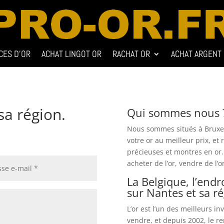
CES D’OR
ACHAT LINGOT OR
RACHAT OR
ACHAT ARGENT
sa région.
Qui sommes nous 
Nous sommes situés à Bruxel
votre or au meilleur prix, et
précieuses et montres en or.
acheter de l’or, vendre de l’or
La Belgique, l’endr
sur Nantes et sa ré
L’or est l’un des meilleurs in
vendre, et depuis 2002, le 