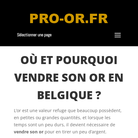
Sélectionner une page
OÙ ET POURQUOI
VENDRE SON OR EN
BELGIQUE ?
L’or est une valeur refuge que beaucoup possèdent,
en petites ou grandes quantités, et lorsque les
temps sont un peu durs, il devient nécessaire de
vendre son or
pour en tirer un peu d’argent.